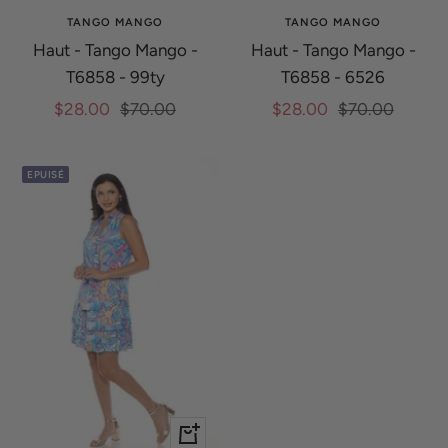
TANGO MANGO
TANGO MANGO
Haut - Tango Mango -
Haut - Tango Mango -
T6858 - 99ty
T6858 - 6526
Prix
Prix
Prix
Prix
$28.00
$70.00
$28.00
$70.00
de
normal
de
normal
vente
vente
EPUISÉ
Apercu