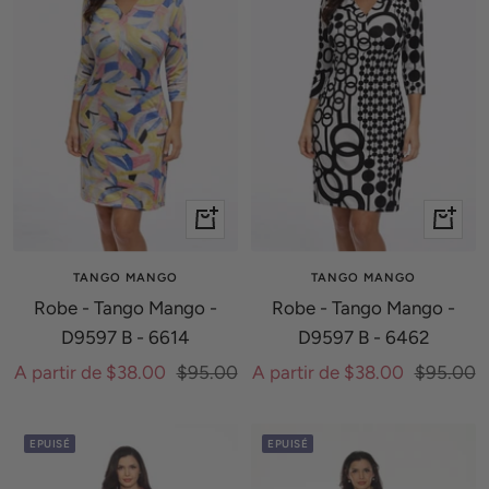
Apercu
Apercu
rapide
rapide
TANGO MANGO
TANGO MANGO
Robe - Tango Mango -
Robe - Tango Mango -
D9597 B - 6614
D9597 B - 6462
Prix
Prix
Prix
Prix
A partir de $38.00
$95.00
A partir de $38.00
$95.00
de
normal
de
normal
vente
vente
EPUISÉ
EPUISÉ