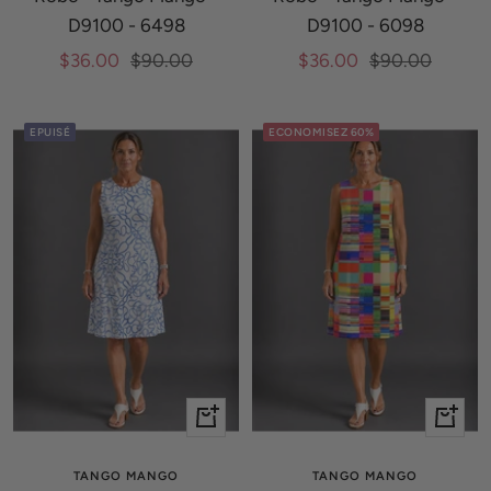
D9100 - 6498
D9100 - 6098
Prix
Prix
Prix
Prix
$36.00
$90.00
$36.00
$90.00
de
normal
de
normal
vente
vente
EPUISÉ
ECONOMISEZ 60%
Apercu
Apercu
rapide
rapide
TANGO MANGO
TANGO MANGO