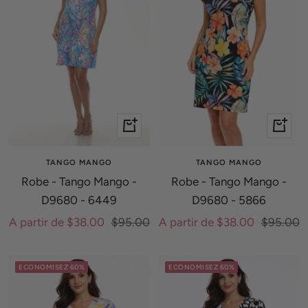
Apercu
Apercu
rapide
rapide
TANGO MANGO
TANGO MANGO
Robe - Tango Mango -
Robe - Tango Mango -
D9680 - 6449
D9680 - 5866
Prix
Prix
Prix
Prix
A partir de $38.00
$95.00
A partir de $38.00
$95.00
de
normal
de
normal
vente
vente
ECONOMISEZ 60%
ECONOMISEZ 60%