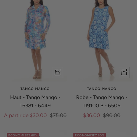
Apercu
Apercu
rapide
rapide
TANGO MANGO
TANGO MANGO
Haut - Tango Mango -
Robe - Tango Mango -
T6381 - 6449
D9100 B - 6505
Prix
Prix
Prix
Prix
A partir de $30.00
$75.00
$36.00
$90.00
de
normal
de
normal
vente
vente
ECONOMISEZ 60%
ECONOMISEZ 60%