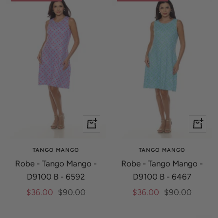
Apercu
Apercu
rapide
rapide
TANGO MANGO
TANGO MANGO
Robe - Tango Mango -
Robe - Tango Mango -
D9100 B - 6592
D9100 B - 6467
Prix
Prix
Prix
Prix
$36.00
$90.00
$36.00
$90.00
de
normal
de
normal