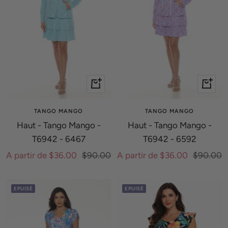
Apercu
Apercu
rapide
rapide
TANGO MANGO
TANGO MANGO
Haut - Tango Mango -
Haut - Tango Mango -
T6942 - 6467
T6942 - 6592
Prix
Prix
Prix
Prix
A partir de $36.00
$90.00
A partir de $36.00
$90.00
de
normal
de
normal
vente
vente
EPUISÉ
EPUISÉ