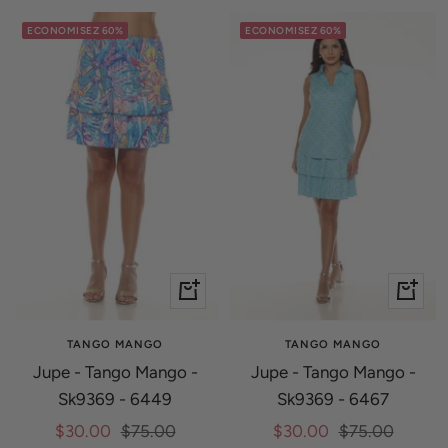
vente
vente
ECONOMISEZ 60%
ECONOMISEZ 60%
Apercu
Apercu
rapide
rapide
TANGO MANGO
TANGO MANGO
Jupe - Tango Mango -
Jupe - Tango Mango -
Sk9369 - 6449
Sk9369 - 6467
Prix
Prix
Prix
Prix
$30.00
$75.00
$30.00
$75.00