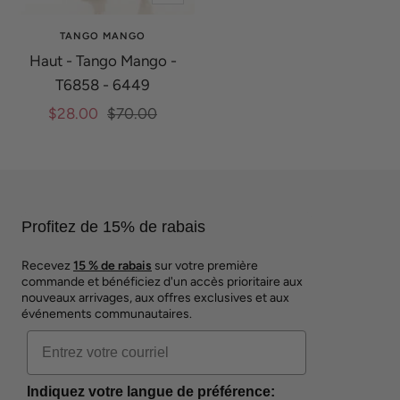
rapide
TANGO MANGO
Haut - Tango Mango -
T6858 - 6449
Prix
Prix
$28.00
$70.00
de
normal
vente
Profitez de 15% de rabais
Recevez
15 % de rabais
sur votre première
commande et bénéficiez d'un accès prioritaire aux
nouveaux arrivages, aux offres exclusives et aux
événements communautaires.
Indiquez votre langue de préférence: