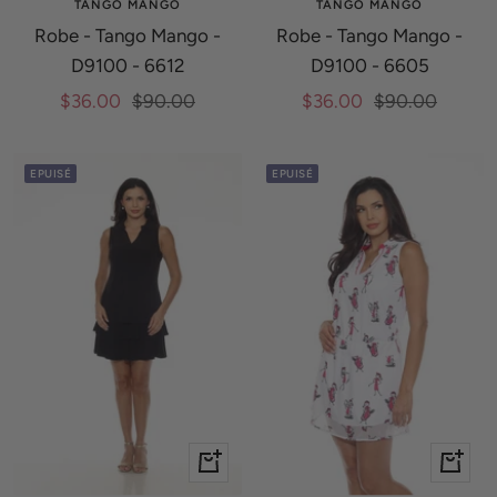
TANGO MANGO
TANGO MANGO
Robe - Tango Mango -
Robe - Tango Mango -
D9100 - 6612
D9100 - 6605
Prix
Prix
Prix
Prix
$36.00
$90.00
$36.00
$90.00
de
normal
de
normal
vente
vente
EPUISÉ
EPUISÉ
Apercu
Apercu
rapide
rapide