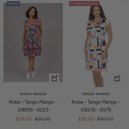
vente
vente
EPUISÉ
ECONOMISEZ 60%
Apercu
Apercu
rapide
rapide
TANGO MANGO
TANGO MANGO
Robe - Tango Mango -
Robe - Tango Mango -
D8959 - 6223
D9235 - 6579
Prix
Prix
Prix
Prix
$38.00
$95.00
$36.00
$90.00
de
normal
de
normal