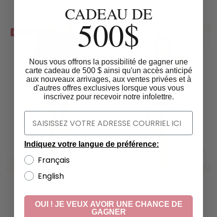
$30.00
$75.00
$30.00
$75.00
CADEAU DE
de
normal
de
normal
500$
vente
vente
ECONOMISEZ 60%
EPUISÉ
Nous vous offrons la possibilité de gagner une
carte cadeau de 500 $ ainsi qu'un accès anticipé
aux nouveaux arrivages, aux ventes privées et à
d'autres offres exclusives lorsque vous vous
inscrivez pour recevoir notre infolettre.
Indiquez votre langue de préférence:
Apercu
Apercu
Français
rapide
rapide
English
TANGO MANGO
TANGO MANGO
Jupe - Tango Mango -
Robe - Tango Mango -
OUI ! JE VEUX AVOIR UNE CHANCE DE
Sk4025 - Noir
D9100 - 6620
GAGNER