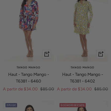
Apercu
Apercu
rapide
rapide
TANGO MANGO
TANGO MANGO
Haut - Tango Mango -
Haut - Tango Mango -
T6381 - 6460
T6381 - 6402
Prix
Prix
Prix
Prix
A partir de $34.00
$85.00
A partir de $34.00
$85.00
de
normal
de
normal
vente
vente
EPUISÉ
ECONOMISEZ 60%