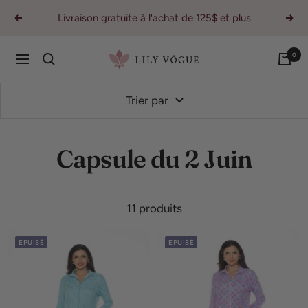
Passer
Livraison gratuite à l'achat de 125$ et plus
Précédent
Suiv
au
contenu
0
Lily
Navigation
Vogue
Trier par
Capsule du 2 Juin
11 produits
EPUISÉ
EPUISÉ