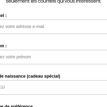
seulement les courriels qui vous intéressent.
el :
m :
de naissance (cadeau spécial)
e de préférence