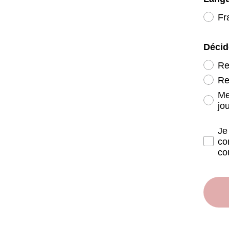
Fr
Décid
Re
Re
Me
jo
Notic
Je
co
co