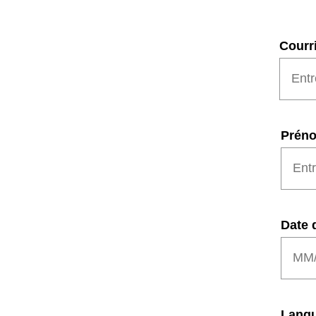
Courri
Préno
Date 
Langu