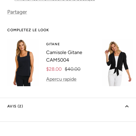
Partager
COMPLETEZ LE LOOK
GITANE
Camisole Gitane
CAM5004
Prix
Prix
$28.00
$40.00
de
normal
Apercu rapide
vente
AVIS (2)