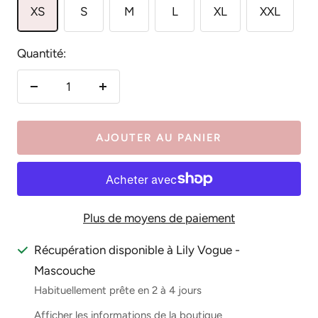
XS
S
M
L
XL
XXL
Quantité:
Réduire
Augmenter
la
la
quantité
quantité
AJOUTER AU PANIER
Plus de moyens de paiement
Récupération disponible à Lily Vogue -
Mascouche
Habituellement prête en 2 à 4 jours
Afficher les informations de la boutique