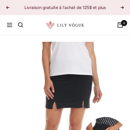
Passer
Livraison gratuite à l'achat de 125$ et plus
Précédent
Suiv
au
contenu
0
Lily
Navigation
Vogue